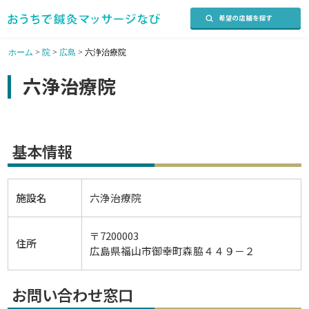
ホーム
>
院
>
広島
>
六浄治療院
六浄治療院
基本情報
施設名
六浄治療院
〒7200003
住所
広島県福山市御幸町森脇４４９－２
お問い合わせ窓口