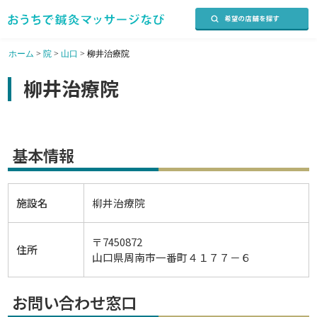
ホーム
>
院
>
山口
>
柳井治療院
柳井治療院
基本情報
施設名
柳井治療院
〒7450872
住所
山口県周南市一番町４１７７－６
お問い合わせ窓口