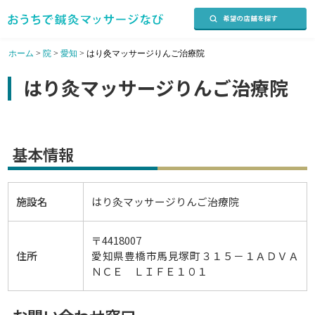
ホーム
>
院
>
愛知
>
はり灸マッサージりんご治療院
はり灸マッサージりんご治療院
基本情報
施設名
はり灸マッサージりんご治療院
〒4418007
住所
愛知県豊橋市馬見塚町３１５－１ＡＤＶＡ
ＮＣＥ ＬＩＦＥ１０１