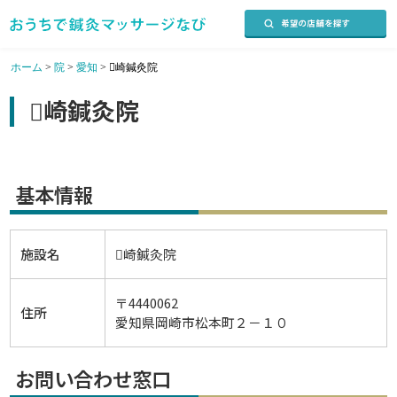
ホーム
>
院
>
愛知
>
崎鍼灸院
崎鍼灸院
基本情報
施設名
崎鍼灸院
〒4440062
住所
愛知県岡崎市松本町２－１０
お問い合わせ窓口