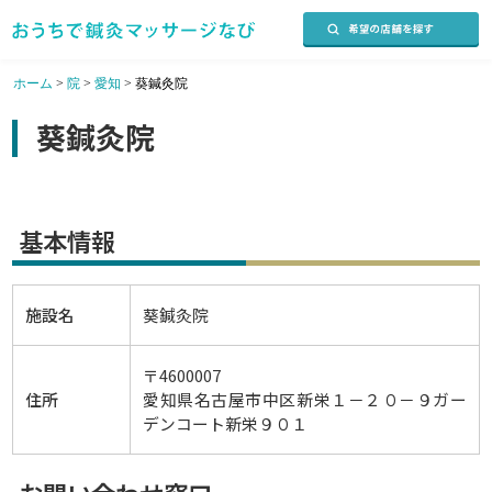
ホーム
>
院
>
愛知
>
葵鍼灸院
葵鍼灸院
基本情報
施設名
葵鍼灸院
〒4600007
住所
愛知県名古屋市中区新栄１－２０－９ガー
デンコート新栄９０１