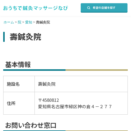
ホーム
>
院
>
愛知
>
壽鍼灸院
壽鍼灸院
基本情報
施設名
壽鍼灸院
〒4580812
住所
愛知県名古屋市緑区神の倉４－２７７
お問い合わせ窓口