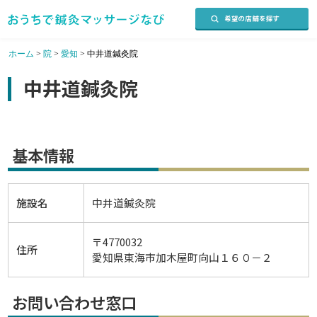
ホーム
>
院
>
愛知
>
中井道鍼灸院
中井道鍼灸院
基本情報
施設名
中井道鍼灸院
〒4770032
住所
愛知県東海市加木屋町向山１６０－２
お問い合わせ窓口