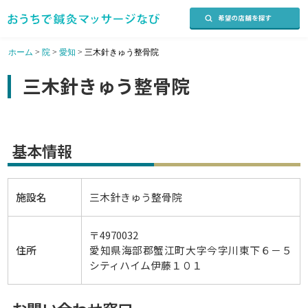
ホーム
>
院
>
愛知
>
三木針きゅう整骨院
三木針きゅう整骨院
基本情報
施設名
三木針きゅう整骨院
〒4970032
住所
愛知県海部郡蟹江町大字今字川東下６－５
シティハイム伊藤１０１