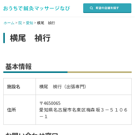
ホーム
>
院
>
愛知
>
横尾 禎行
横尾 禎行
基本情報
施設名
横尾 禎行（出張専門）
〒4650065
住所
愛知県名古屋市名東区梅森坂３－５１０６
－１