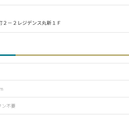
町２－２レジデンス丸新１Ｆ