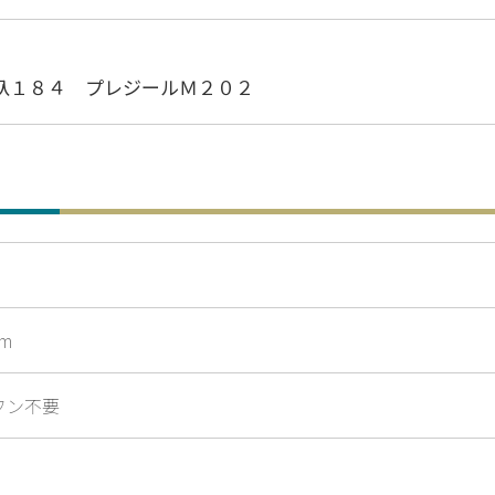
杁１８４ プレジールＭ２０２