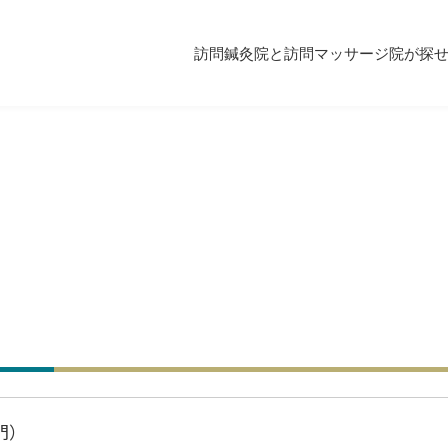
訪問鍼灸院と訪問マッサージ院が探
門）