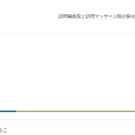
訪問鍼灸院と訪問マッサージ院が探
うこ