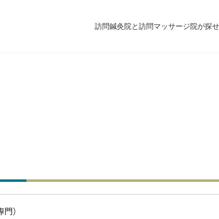
訪問鍼灸院と訪問マッサージ院が探
専門）