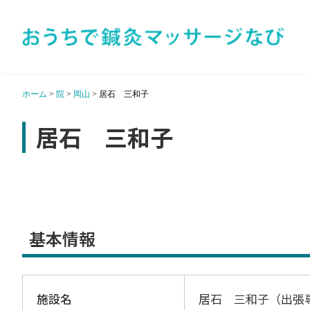
ホーム
>
院
>
岡山
>
居石 三和子
居石 三和子
基本情報
施設名
居石 三和子（出張