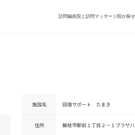
訪問鍼灸院と訪問マッサージ院が探
施設名
回復サポート たまき
住所
藤枝市駅前１丁目２－１プラザハ